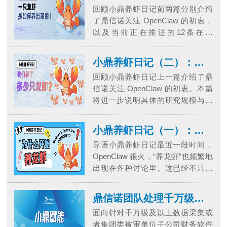
回顾小鼎养虾日记前两篇分别介绍
难在链条，而非单点——单点能力
了鼎信诺关注 OpenClaw 的初衷，
并不难理解。例如：完成一次筛
以及当前正在推进的12条在研
查、识别一个异常事项、输出一段
Agent 任务链路。本篇进一步聚焦核
结果，这些都可以单独验证。真正
心问题：一只“审计龙虾”，究竟是如
的...
小鼎养虾日记（二）：我们养了多少只龙虾？
何“养”出来的？小鼎养虾日记01起
回顾小鼎养虾日记上一篇介绍了鼎
点：不是模型，而是场景——对鼎
信诺关注 OpenClaw 的初衷。本篇
信诺而言，养龙虾的第一步，不是
将进一步说明具体的研究规模与布
评估模型能力，而是判断是否存在
局。小鼎养虾日记0112条在研任务
一个合适的应用场景。并非所...
链路——目前，鼎信诺围绕
小鼎养虾日记（一）：我们为什么开始养龙虾？
OpenClaw 方向，正在同步推进 12
导语小鼎养虾日记最近一段时间，
条 Agent 任务链路。沿用“养龙虾”的
OpenClaw 很火，“养龙虾”也频繁地
比喻，即“正在养 12 只龙虾”。需要
出现在各种讨论里。这已经不只是
明确的是，这“12只龙虾”既不是12个
技术圈里的话题，审计行业对AI的
模型，也不是12个功能模...
关注度也越来越高了。作为深耕审
鼎信诺团队处理千万级数据采集获客户赞誉——来自北京兴华会计师事务所的感谢信
计行业25载的技术服务商，鼎信诺
面向针对千万级及以上数据采集或
相信，面对任何一次技术变革，都
者集团类被审单位子公司财务软件
应不止步于讨论，而应以审慎、负