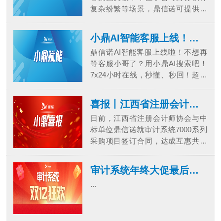
复杂纷繁等场景，鼎信诺可提供专
责的态度投入资源，展开实质性研
业数据采集及处理服务。01典型客
究，以判断其是否能成为行业革...
户场景在集团型企业中，存在数十
小鼎AI智能客服上线！秒懂秒回，不再等待！
甚至数百个业务单位，其中一些单
鼎信诺AI智能客服上线啦！不想再
位一年的凭证量就超过千万，而辅
等客服小哥了？用小鼎AI搜索吧！
助核算的详细数据更是庞大。这类
7x24小时在线，秒懂、秒回！超快
企业若采用SAP、Oracle EBS、用
速的智能应答审计准则、软件操
友NC、金蝶EAS等业财一体化的
作、常见问题快速解答，告别等
ERP系...
喜报丨江西省注册会计师协会与鼎信诺达成合作
待，秒速响应！超精准的方法推荐
日前，江西省注册会计师协会与中
根据专业审计作业需求，准确推荐
标单位鼎信诺就审计系统7000系列
鼎信诺软件操作方法和解决方案，
采购项目签订合同，达成互惠共赢
嗖嗖提升工作效率！超方便的快速
的合作关系。鼎信诺审计系统7000
入口平行嵌入鼎信诺各软件界面，
系列将充分适应江西省各会计师事
遇到...
审计系统年终大促最后一天！优惠不要错过！
务所的使用需求，帮助各事务所提
...
升审计效率、降低审计风险，实现
更加高效、精准的审计工作，切实
提高事务所信息化水平。同时，我
们也将积极响应和满足客户需求，...