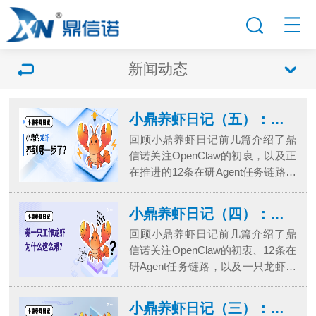
新闻动态
小鼎养虾日记（五）：小鼎的龙虾，养到哪一步了？
回顾小鼎养虾日记前几篇介绍了鼎
信诺关注OpenClaw的初衷，以及正
在推进的12条在研Agent任务链路。
本篇聚焦于当前阶段的实际进展。
小鼎养虾日记01整体判断：从“值不
小鼎养虾日记（四）：养一只工作龙虾，为什么这么难？
值得看”到“哪些值得推进”——如果
回顾小鼎养虾日记前几篇介绍了鼎
现在回答“养到哪一步了”，我们的判
信诺关注OpenClaw的初衷、12条在
断是：部分方向已开始从研究验证
研Agent任务链路，以及一只龙虾的
阶段，向实际应用靠拢。这意味
具体养成过程。本篇进一步分析：
着，本轮研究已不再停留...
为什么养出一只能干活的龙虾，并
小鼎养虾日记（三）：一只龙虾是如何养出来的？
不容易？小鼎养虾日记01难点一：