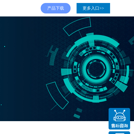
产品下载
更多入口>>
会审计系统
府审计系统
合并系统
审计作业系统
云审计平台
政府审计系统解决方案
小鼎课堂
部审计系统
府审计系统
内部审计系统
联网审计系统
审计作业系统
校审计系统
院校内部审计系统
审计实验教学系统