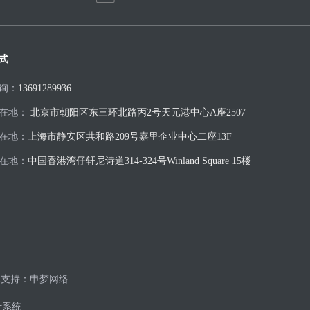
式
询：
13691289936
在地：
北京市朝阳区东三环北路丙2号天元港中心A座2507
在地：
上海市静安区共和路209号嘉里企业中心二座13F
在地：
中国香港湾仔轩尼诗道314-324号Winland Square 15楼
术支持：
申梦网络
计系统