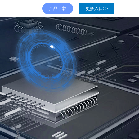
产品下载
更多入口>>
会审计系统
府审计系统
合并系统
审计作业系统
云审计平台
政府审计系统解决方案
小鼎课堂
部审计系统
府审计系统
内部审计系统
联网审计系统
审计作业系统
校审计系统
院校内部审计系统
审计实验教学系统