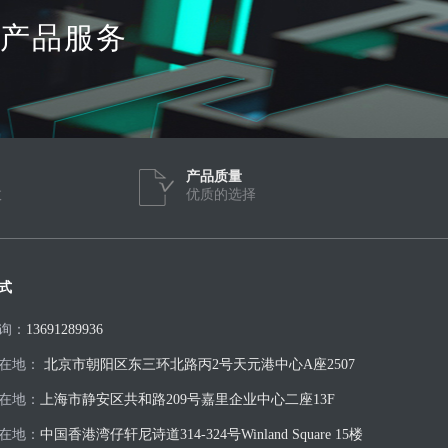
产品服务
产品质量
效
优质的选择
式
询：
13691289936
在地：
北京市朝阳区东三环北路丙2号天元港中心A座2507
在地：
上海市静安区共和路209号嘉里企业中心二座13F
在地：
中国香港湾仔轩尼诗道314-324号Winland Square 15楼