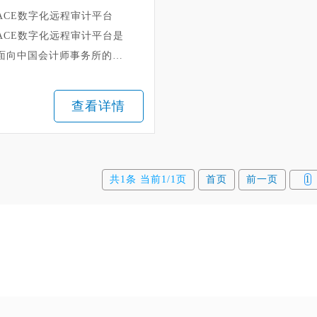
ACE数字化远程审计平台
ACE数字化远程审计平台是
面向中国会计师事务所的新
一代数字化平台，采用新技
术、新架构，依托全球经
查看详情
验，为中国注册会计师提供
专业的、整体的信息化解决
方...
共1条 当前1/1页
首页
前一页
1