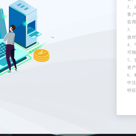
2
客
告
3、
放
4、
可
5
资
6
中
特