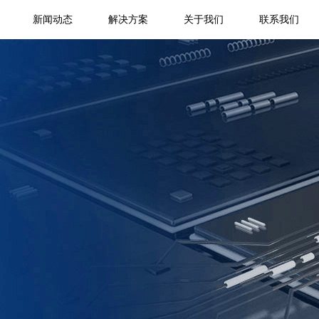
新闻动态
解决方案
关于我们
联系我们
函证中心系统
事务所管理系统
社
政
ICC智能函证中心系统
事务所管理系统
行业资讯
技术通知
产品中心
内
内部审计系统
政
集团经营分析系统
在线审计系统
内审管理系统
内审作业系统
跨财务平台监控系统
院
集团经营分析系统
跨财务平台监控
财务数据管理系统